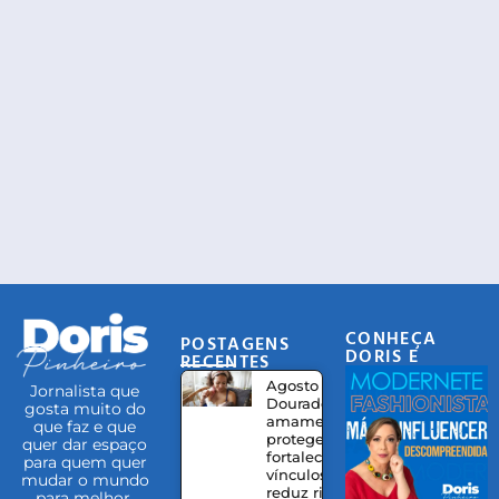
CONHEÇA
POSTAGENS
DORIS E
RECENTES
EQUIPE
Agosto
Jornalista que
Dourado:
gosta muito do
amamentação
que faz e que
protege,
quer dar espaço
fortalece
para quem quer
vínculos e
mudar o mundo
reduz riscos à
para melhor.