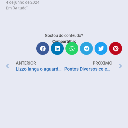
4 de junho de 2024
Em "Atitude"
Gostou do conteúdo?
Compartilhe:
ANTERIOR
PRÓXIMO
Lizzo lança o aguardado álbum “Bitch” e transforma empoderamento feminino em manifesto musical
Pontos Diversos celebra 10 anos de atuação em territórios e iniciativas socioambientais