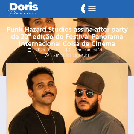
Punk Hazard Studios assina after party
da 20ª edição do Festival Panorama
Internacional Coisa de Cinema
2025-04-04
Sem comentários
3 minutos de leitura