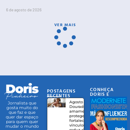
6 de agosto de 2026
VER MAIS
CONHEÇA
POSTAGENS
DORIS E
RECENTES
EQUIPE
Agosto
Jornalista que
Dourado:
gosta muito do
amamentação
que faz e que
protege,
quer dar espaço
fortalece
para quem quer
vínculos e
mudar o mundo
reduz riscos à