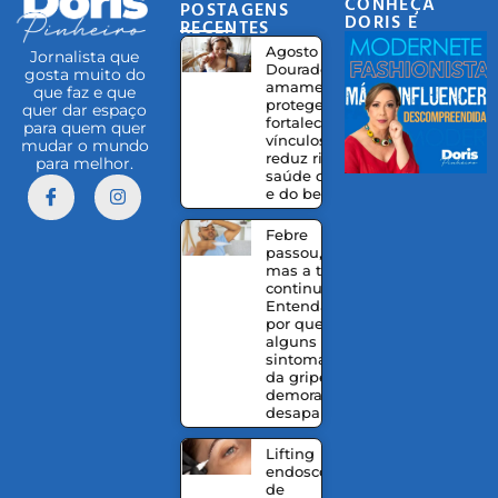
CONHEÇA
POSTAGENS
DORIS E
RECENTES
EQUIPE
Agosto
Jornalista que
Dourado:
gosta muito do
amamentação
que faz e que
protege,
quer dar espaço
fortalece
para quem quer
vínculos e
mudar o mundo
reduz riscos à
para melhor.
saúde da mãe
e do bebê
Febre
passou,
mas a tosse
continua?
Entenda
por que
alguns
sintomas
da gripe
demoram a
desaparecer
Lifting
endoscópico
de