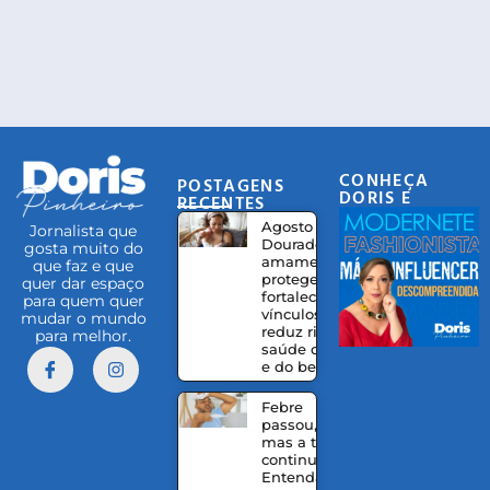
CONHEÇA
POSTAGENS
DORIS E
RECENTES
EQUIPE
Agosto
Jornalista que
Dourado:
gosta muito do
amamentação
que faz e que
protege,
quer dar espaço
fortalece
para quem quer
vínculos e
mudar o mundo
reduz riscos à
para melhor.
saúde da mãe
e do bebê
Febre
passou,
mas a tosse
continua?
Entenda