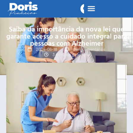
Saiba da importância da nova lei que
garante acesso a cuidado integral para
pessoas com Alzheimer
2024-06-18
Sem comentários
3 minutos de leitura