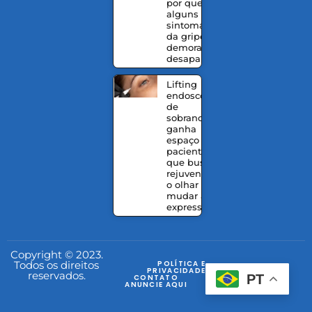
por que
alguns
sintomas
da gripe
demoram a
desaparecer
Lifting
endoscópico
de
sobrancelhas
ganha
espaço entre
pacientes
que buscam
rejuvenescer
o olhar sem
mudar a
expressão
Copyright © 2023.
Todos os direitos
POLÍTICA E
PRIVACIDADE
reservados.
PT
CONTATO
ANUNCIE AQUI