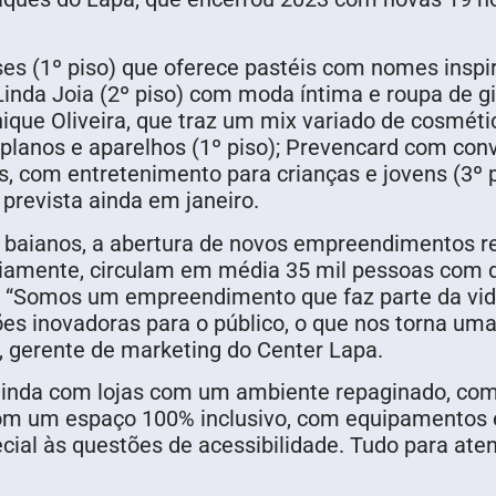
es (1º piso) que oferece pastéis com nomes inspi
inda Joia (2º piso) com moda íntima e roupa de giná
ique Oliveira, que traz um mix variado de cosméti
 planos e aparelhos (1º piso); Prevencard com conv
, com entretenimento para crianças e jovens (3º pi
 prevista ainda em janeiro.
s baianos, a abertura de novos empreendimentos re
iamente, circulam em média 35 mil pessoas com dif
. “Somos um empreendimento que faz parte da vi
es inovadoras para o público, o que nos torna um
z, gerente de marketing do Center Lapa.
ainda com lojas com um ambiente repaginado, como
com um espaço 100% inclusivo, com equipamentos e
cial às questões de acessibilidade. Tudo para ate