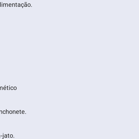
Alimentação.
mético
anchonete.
-jato.