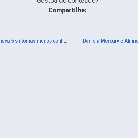
Gostou do conteúdo?
Compartilhe:
Janeiro Branco: no mês da saúde mental, conheça 5 sintomas menos conhecidos da depressão
Daniela Mercury e Alinn