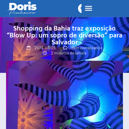
Shopping da Bahia traz exposição
“Blow Up: um sopro de diversão” para
Salvador
2025-03-25
Sem comentários
2 minutos de leitura