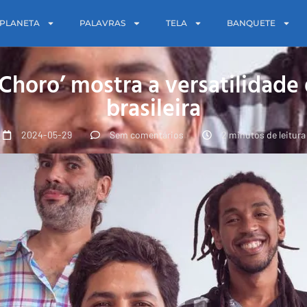
PLANETA
PALAVRAS
TELA
BANQUETE
horo’ mostra a versatilidade
brasileira
2024-05-29
Sem comentários
2 minutos de leitura