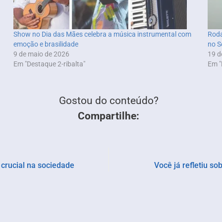
Show no Dia das Mães celebra a música instrumental com
Roda
emoção e brasilidade
no S
9 de maio de 2026
19 d
Em "Destaque 2-ribalta"
Em "
Gostou do conteúdo?
Compartilhe:
 crucial na sociedade
Você já refletiu so