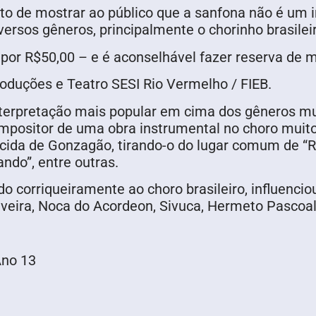
ito de mostrar ao público que a sanfona não é um 
versos gêneros, principalmente o chorinho brasilei
 por R$50,00 – e é aconselhável fazer reserva de
roduções e Teatro SESI Rio Vermelho / FIEB.
rpretação mais popular em cima dos gêneros music
mpositor de uma obra instrumental no choro muit
da de Gonzagão, tirando-o do lugar comum de “Re
ndo”, entre outras.
o corriqueiramente ao choro brasileiro, influenci
veira, Noca do Acordeon, Sivuca, Hermeto Pascoal,
Ano 13