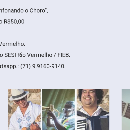
nfonando o Choro”,
o R$50,00
 Vermelho.
ro SESI Rio Vermelho / FIEB.
tsapp.: (71) 9.9160-9140.