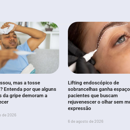
ssou, mas a tosse
Lifting endoscópico de
? Entenda por que alguns
sobrancelhas ganha espaço
s da gripe demoram a
pacientes que buscam
ecer
rejuvenescer o olhar sem m
expressão
o de 2026
6 de agosto de 2026