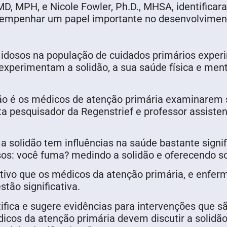
, MD, MPH, e Nicole Fowler, Ph.D., MHSA, identific
empenhar um papel importante no desenvolvimen
 idosos na população de cuidados primários exper
perimentam a solidão, a sua saúde física e menta
dão é os médicos de atenção primária examinarem s
ista pesquisador da Regenstrief e professor assiste
a solidão tem influências na saúde bastante signif
: você fuma? medindo a solidão e oferecendo so
rativo que os médicos da atenção primária, e enf
stão significativa.
ifica e sugere evidências para intervenções que s
dicos da atenção primária devem discutir a solidã