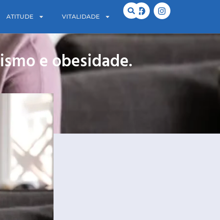
ATITUDE
VITALIDADE
lismo e obesidade.