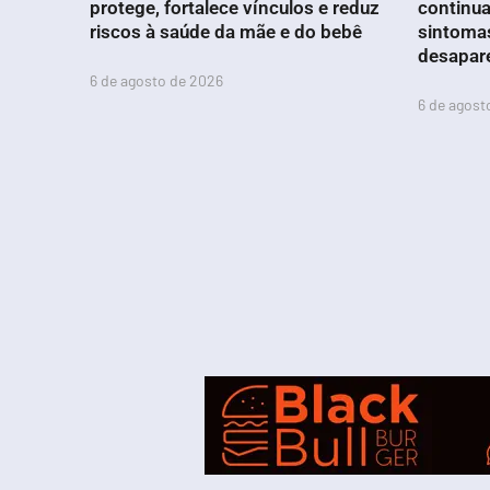
protege, fortalece vínculos e reduz
continua
riscos à saúde da mãe e do bebê
sintoma
desapar
6 de agosto de 2026
6 de agost