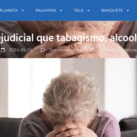
PLANETA
PALAVRAS
TELA
BANQUETE
ejudicial que tabagismo, alcoo
2024-04-24
Sem comentários
2 minutos de leitura