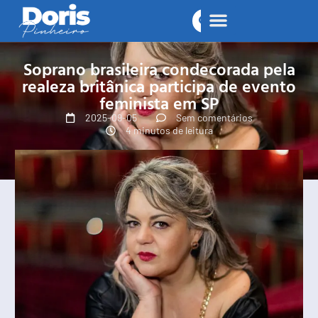
Soprano brasileira condecorada pela
realeza britânica participa de evento
feminista em SP
2025-09-05
Sem comentários
4 minutos de leitura