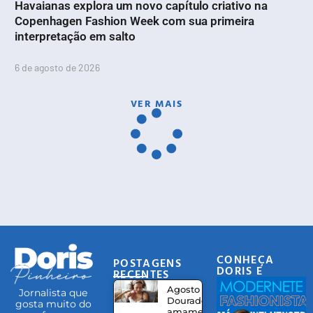
Havaianas explora um novo capítulo criativo na
Copenhagen Fashion Week com sua primeira
interpretação em salto
6 de agosto de 2026
VER MAIS
CONHEÇA
POSTAGENS
DORIS E
RECENTES
EQUIPE
Agosto
Jornalista que
Dourado:
gosta muito do
amamentação