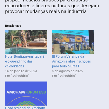
educadores e líderes culturais que desejam
provocar mudanças reais na indústria.
Relacionado
Hotel Boutique em Itacaré
III Fórum Varanda da
é o queridinho das
Amazônia abre inscrições
celebridades
para todo o Brasil
16 de janeiro de 2024
5 de agosto de 2025
Em "Calendário"
Em "Calendário"
Head regional da Amcham