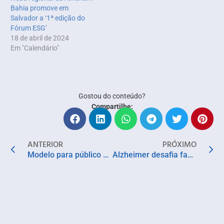
Bahia promove em
Salvador a ‘1ª edição do
Fórum ESG’
18 de abril de 2024
Em "Calendário"
Gostou do conteúdo?
Compartilhe:
ANTERIOR
PRÓXIMO
Modelo para público 50+ representa nova oportunidade de negócio para setor imobiliário
Alzheimer desafia famílias brasileiras e exige cuidados crescentes com pacientes e cuidadores