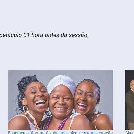
spetáculo 01 hora antes da sessão.
Espetáculo “Santana” volta aos palcos em apresentação
Cia 