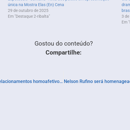
única na Mostra Elas (En) Cena
dram
29 de outubro de 2025
bras
Em "Destaque 2-ribalta"
3 de
Em "
Gostou do conteúdo?
Compartilhe:
Coletivo das Liliths estreia espetáculo sobre relacionamentos homoafetivos e dependência emocional