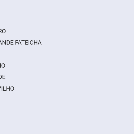
IRO
 XANDE FATEICHA
HO
DE
VILHO