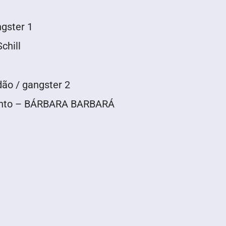
gster 1
chill
ão / gangster 2
mento – BÁRBARA BARBARÁ