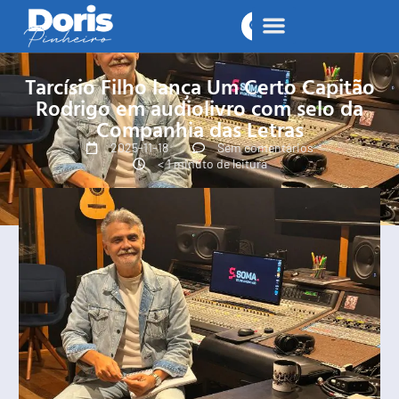
Tarcísio Filho lança Um Certo Capitão
Rodrigo em audiolivro com selo da
Companhia das Letras
2025-11-18
Sem comentários
< 1 minuto de leitura