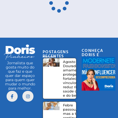
CONHEÇA
POSTAGENS
DORIS E
RECENTES
EQUIPE
Agosto
Jornalista que
Dourado:
gosta muito do
amamentação
que faz e que
protege,
quer dar espaço
fortalece
para quem quer
vínculos e
mudar o mundo
reduz riscos à
para melhor.
saúde da mãe
e do bebê
Febre
passou,
mas a tosse
continua?