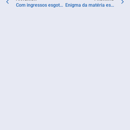
Com ingressos esgotados para amanhã (28) Hidden anuncia nova data de apresentação da ABOCA para dezembro
Enigma da matéria escura: portais secretos nos conectam ao lado oculto do Universo?