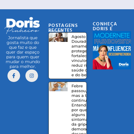
CONHEÇA
POSTAGENS
DORIS E
RECENTES
EQUIPE
Agosto
Jornalista que
Dourado:
gosta muito do
amamentação
que faz e que
protege,
quer dar espaço
fortalece
para quem quer
vínculos e
mudar o mundo
reduz riscos à
para melhor.
saúde da mãe
e do bebê
Febre
passou,
mas a tosse
continua?
Entenda
por que
alguns
sintomas
da gripe
demoram a
desaparecer