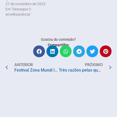
27 de novembro de 2025
Em "Destaque 2-
envelhescência"
Gostou do conteúdo?
Compartilhe:
ANTERIOR
PRÓXIMO
Festival Zona Mundi lança programação e abre vendas de ingressos para shows no MAM
Três razões pelas quais o papel do cuidador é crucial na sociedade