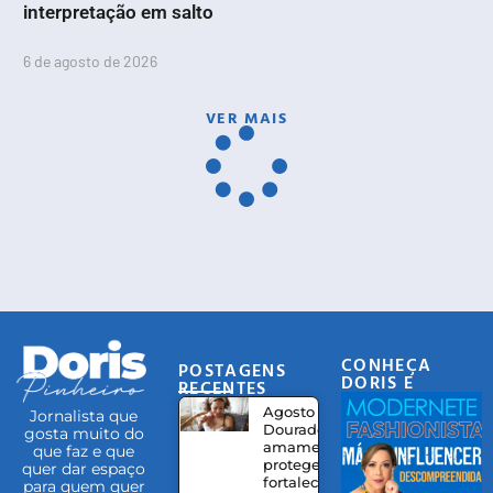
interpretação em salto
6 de agosto de 2026
VER MAIS
CONHEÇA
POSTAGENS
DORIS E
RECENTES
EQUIPE
Agosto
Jornalista que
Dourado:
gosta muito do
amamentação
que faz e que
protege,
quer dar espaço
fortalece
para quem quer