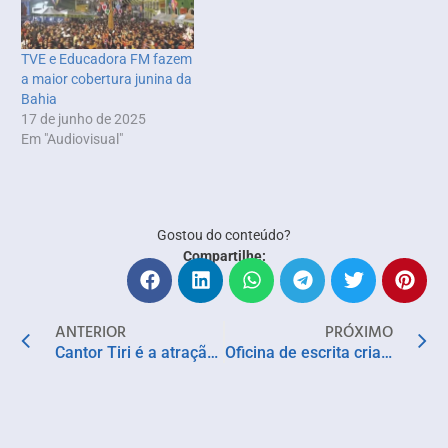
TVE e Educadora FM fazem
a maior cobertura junina da
Bahia
17 de junho de 2025
Em "Audiovisual"
Gostou do conteúdo?
Compartilhe:
ANTERIOR
PRÓXIMO
Cantor Tiri é a atração deste sábado (15) no Hidden
Oficina de escrita criativa ensina estudantes de Lauro de Freitas a transformar vivências em poesia