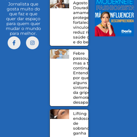
Agosto
Jornalista que
Dourado:
gosta muito do
amamentação
que faz e que
protege,
quer dar espaço
fortalece
para quem quer
vínculos e
mudar o mundo
reduz riscos à
para melhor.
saúde da mãe
e do bebê
Febre
passou,
mas a tosse
continua?
Entenda
por que
alguns
sintomas
da gripe
demoram a
desaparecer
Lifting
endoscópico
de
sobrancelhas
ganha