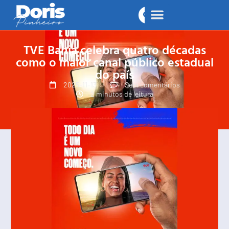
TVE Bahia celebra quatro décadas
como o maior canal público estadual
do país
2025-11-13
Sem comentários
2 minutos de leitura