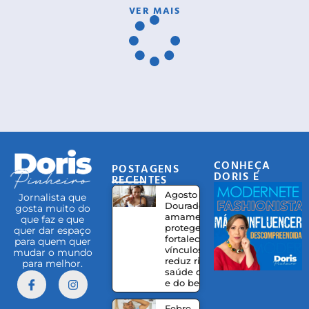
VER MAIS
CONHEÇA
POSTAGENS
DORIS E
RECENTES
EQUIPE
Agosto
Jornalista que
Dourado:
gosta muito do
amamentação
que faz e que
protege,
quer dar espaço
fortalece
para quem quer
vínculos e
mudar o mundo
reduz riscos à
para melhor.
saúde da mãe
e do bebê
Febre