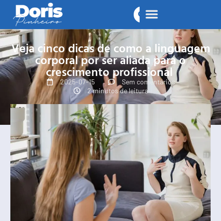
Veja cinco dicas de como a linguagem
corporal por ser aliada para o
crescimento profissional
2025-07-15
Sem comentários
2 minutos de leitura