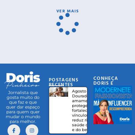
VER MAIS
CONHEÇA
POSTAGENS
DORIS E
RECENTES
EQUIPE
Agosto
Jornalista que
Dourado:
gosta muito do
amamentação
que faz e que
protege,
quer dar espaço
fortalece
para quem quer
vínculos e
mudar o mundo
reduz riscos à
para melhor.
saúde da mãe
e do bebê