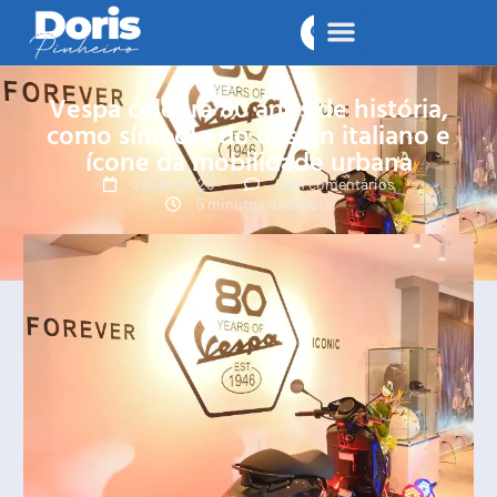
Vespa celebra 80 anos de história,
como símbolo do design italiano e
ícone da mobilidade urbana
2026-06-29
Sem comentários
5 minutos de leitura