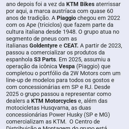
ano depois foi a vez da
KTM Bikes
aterrissar
por aqui, a marca austríaca com quase 60
anos de tradição. A
Piaggio
chegou em 2022
com os Ape (triciclos) que fazem parte da
cultura italiana desde 1948. O grupo atua no
segmento de pneus com as
italianas
Goldentyre
e
CEAT.
A partir de 2023,
passou a comercializar os produtos da
espanhola
S3 Parts
. Em 2025, assumiu a
operação da icônica
Vespa
(Piaggio) que
completou o portfólio da 2W Motors com um
line-up de modelos para todos os gostos e
com concessionárias em SP e RJ. Desde
2025 o grupo passou a representar como
dealers a
KTM
Motorcycles
e, além das
motocicletas Husqvarna, as duas
concessionárias Power Husky (SP e MG)
comercializam as KTM. O Centro de
Distribuição e Montagem do grupo está