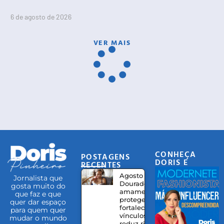
6 de agosto de 2026
VER MAIS
CONHEÇA
POSTAGENS
DORIS E
RECENTES
EQUIPE
Agosto
Jornalista que
Dourado:
gosta muito do
amamentação
que faz e que
protege,
quer dar espaço
fortalece
para quem quer
vínculos e
mudar o mundo
reduz riscos à