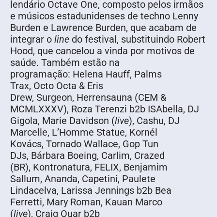
lendário Octave One, composto pelos irmãos
e músicos estadunidenses de techno Lenny
Burden e Lawrence Burden, que acabam de
integrar o
line
do festival, substituindo Robert
Hood, que cancelou a vinda por motivos de
saúde. Também estão na
programação: Helena Hauff, Palms
Trax, Octo Octa & Eris
Drew, Surgeon, Herrensauna (CEM &
MCMLXXXV), Roza Terenzi b2b ISAbella, DJ
Gigola, Marie Davidson (
live
), Cashu, DJ
Marcelle, L’Homme Statue, Kornél
Kovács, Tornado Wallace, Gop Tun
DJs, Bárbara Boeing, Carlim, Crazed
(BR), Kontronatura, FELIX, Benjamim
Sallum, Ananda, Capetini, Paulete
Lindacelva, Larissa Jennings b2b Bea
Ferretti, Mary Roman, Kauan Marco
(
live
), Craig Ouar b2b