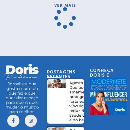
VER MAIS
CONHEÇA
POSTAGENS
DORIS E
RECENTES
EQUIPE
Agosto
Jornalista que
Dourado:
gosta muito do
amamentação
que faz e que
protege,
quer dar espaço
fortalece
para quem quer
vínculos e
mudar o mundo
reduz riscos à
para melhor.
saúde da mãe
e do bebê