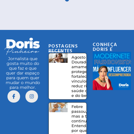
CONHEÇA
POSTAGENS
DORIS E
RECENTES
EQUIPE
Agosto
Jornalista que
Dourado:
gosta muito do
amamentação
que faz e que
protege,
quer dar espaço
fortalece
para quem quer
vínculos e
mudar o mundo
reduz riscos à
para melhor.
saúde da mãe
e do bebê
Febre
passou,
mas a tosse
continua?
Entenda
por que