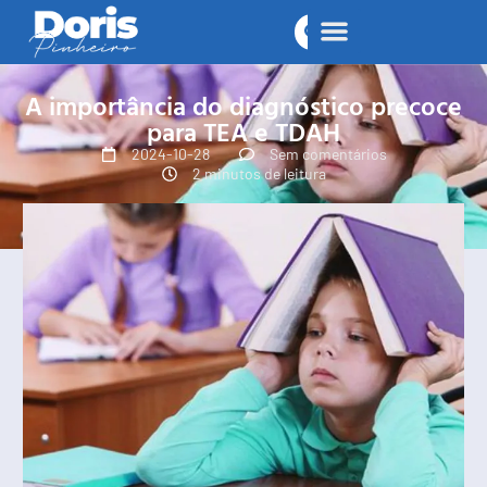
A importância do diagnóstico precoce
para TEA e TDAH
2024-10-28
Sem comentários
2 minutos de leitura