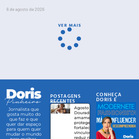
6 de agosto de 2026
VER MAIS
CONHEÇA
POSTAGENS
DORIS E
RECENTES
EQUIPE
Agosto
Jornalista que
Dourado:
gosta muito do
amamentação
que faz e que
protege,
quer dar espaço
fortalece
para quem quer
vínculos e
mudar o mundo
reduz riscos à
para melhor.