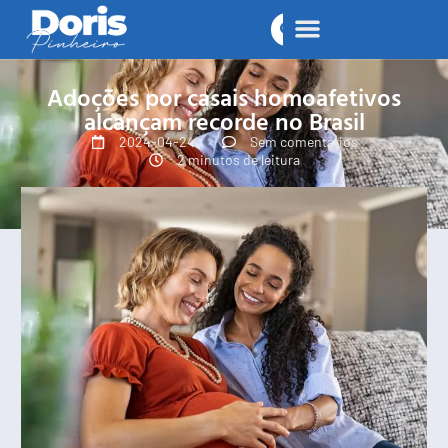
Adoções por casais homoafetivos
alcançam recorde no Brasil
2024-04-24
Sem comentários
2 minutos de leitura