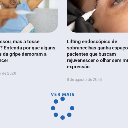
ssou, mas a tosse
Lifting endoscópico de
? Entenda por que alguns
sobrancelhas ganha espaço
s da gripe demoram a
pacientes que buscam
ecer
rejuvenescer o olhar sem m
expressão
o de 2026
6 de agosto de 2026
VER MAIS