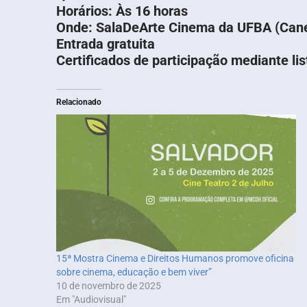
Horários: Às 16 horas
Onde: SalaDeArte Cinema da UFBA (Cane
Entrada gratuita
Certificados de participação mediante li
Relacionado
15ª Mostra Cinema e Direitos Humanos promove oficina
sobre cinema, educação e bem viver”
10 de novembro de 2025
Em "Audiovisual"