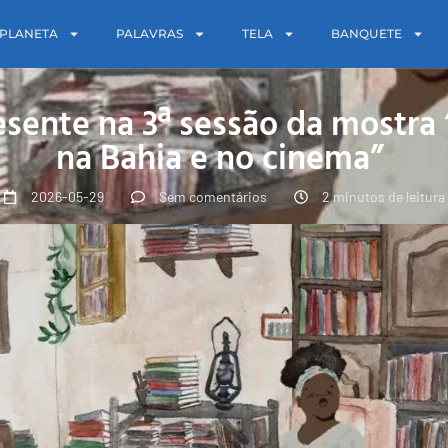
PLANETA
PALAVRAS
TELA
BANQUETE
resente na 3ª sessão da mostr
na Bahia e no cinema”
2026-05-29
Sem comentários
2 minutos de leitura