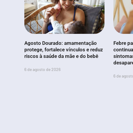
Agosto Dourado: amamentação
Febre pa
protege, fortalece vínculos e reduz
continua
riscos à saúde da mãe e do bebê
sintoma
desapar
6 de agosto de 2026
6 de agost