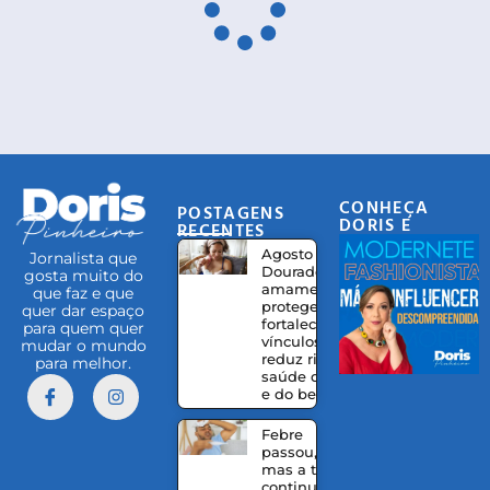
CONHEÇA
POSTAGENS
DORIS E
RECENTES
EQUIPE
Agosto
Jornalista que
Dourado:
gosta muito do
amamentação
que faz e que
protege,
quer dar espaço
fortalece
para quem quer
vínculos e
mudar o mundo
reduz riscos à
para melhor.
saúde da mãe
e do bebê
Febre
passou,
mas a tosse
continua?