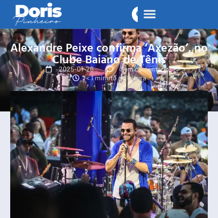
Alexandre Peixe confirma ‘Axezão’, no
Clube Baiano de Tênis
2025-01-26
Sem comentários
< 1 minuto de leitura