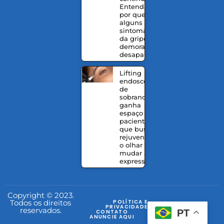
Entenda
por que
alguns
sintomas
da gripe
demoram a
desaparecer
Lifting
endoscópico
de
sobrancelhas
ganha
espaço entre
pacientes
que buscam
rejuvenescer
o olhar sem
mudar a
expressão
Copyright © 2023.
Todos os direitos
POLÍTICA E
PRIVACIDADE
reservados.
PT
CONTATO
ANUNCIE AQUI