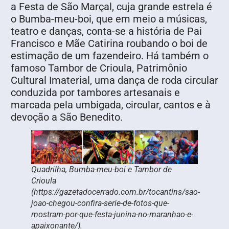
a Festa de São Marçal, cuja grande estrela é
o Bumba-meu-boi, que em meio a músicas,
teatro e danças, conta-se a história de Pai
Francisco e Mãe Catirina roubando o boi de
estimação de um fazendeiro. Há também o
famoso Tambor de Crioula, Patrimônio
Cultural Imaterial, uma dança de roda circular
conduzida por tambores artesanais e
marcada pela umbigada, circular, cantos e à
devoção a São Benedito.
Quadrilha, Bumba-meu-boi e Tambor de
Crioula
(https://gazetadocerrado.com.br/tocantins/sao-
joao-chegou-confira-serie-de-fotos-que-
mostram-por-que-festa-junina-no-maranhao-e-
apaixonante/).