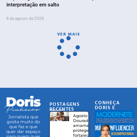
interpretação em salto
6 de agosto de 2026
VER MAIS
CONHEÇA
POSTAGENS
DORIS E
RECENTES
EQUIPE
Agosto
Jornalista que
Dourado:
gosta muito do
amamentação
que faz e que
protege,
quer dar espaço
fortalece
para quem quer