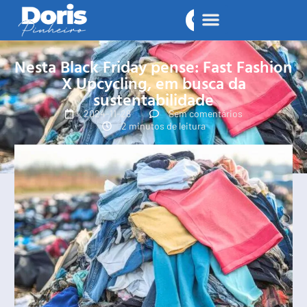
Nesta Black Friday pense: Fast Fashion
X Upcycling, em busca da
sustentabilidade
2024-11-28
Sem comentários
2 minutos de leitura