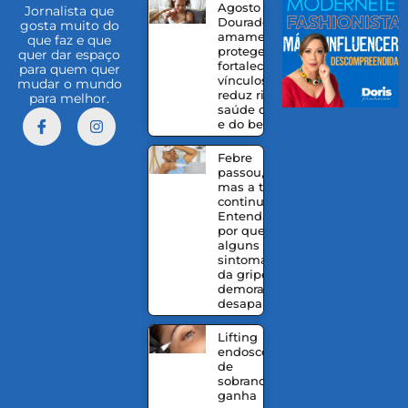
Agosto
Jornalista que
Dourado:
gosta muito do
amamentação
que faz e que
protege,
quer dar espaço
fortalece
para quem quer
vínculos e
mudar o mundo
reduz riscos à
para melhor.
saúde da mãe
e do bebê
Febre
passou,
mas a tosse
continua?
Entenda
por que
alguns
sintomas
da gripe
demoram a
desaparecer
Lifting
endoscópico
de
sobrancelhas
ganha