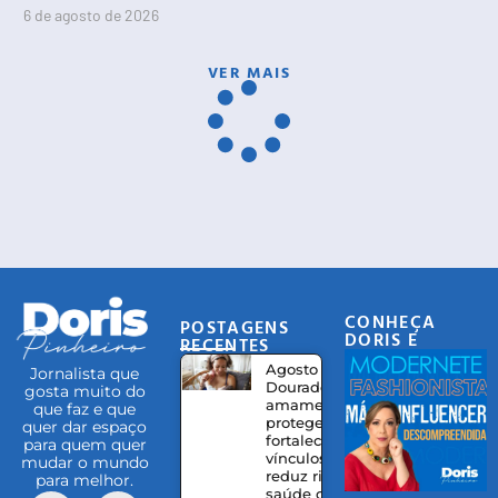
6 de agosto de 2026
VER MAIS
CONHEÇA
POSTAGENS
DORIS E
RECENTES
EQUIPE
Agosto
Jornalista que
Dourado:
gosta muito do
amamentação
que faz e que
protege,
quer dar espaço
fortalece
para quem quer
vínculos e
mudar o mundo
reduz riscos à
para melhor.
saúde da mãe