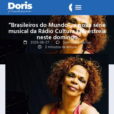
“Brasileiros do Mundo”, a nova série
musical da Rádio Cultura FM, estreia
neste domingo
2025-06-27
Sem comentários
2 minutos de leitura