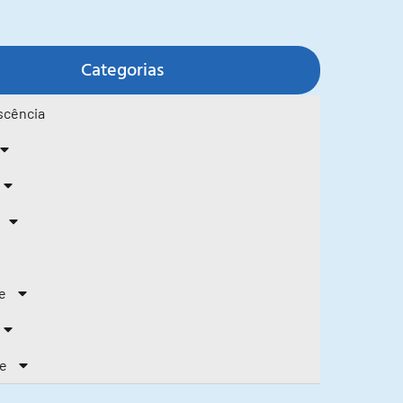
Categorias
scência
e
de