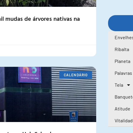
mil mudas de árvores nativas na
Envelhe
Ribalta
Planeta
Palavras
CALENDÁRIO
Tela
Banquet
Atitude
Vitalida