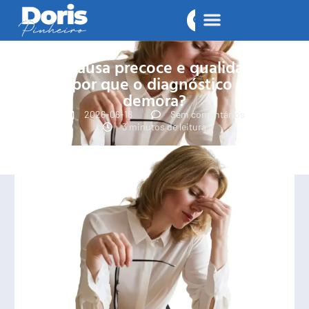
Menopausa precoce e qualidade de
vida: por que o diagnóstico ainda
demora?
2026-06-18
Sem comentários
3 minutos de leitura