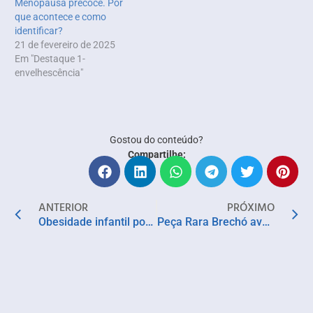
Menopausa precoce. Por
que acontece e como
identificar?
21 de fevereiro de 2025
Em "Destaque 1-
envelhescência"
Gostou do conteúdo?
Compartilhe:
ANTERIOR
PRÓXIMO
Obesidade infantil pode provocar inflamação silenciosa e elevar risco de doenças crônicas
Peça Rara Brechó avança na expansão nacional com inteligência artificial e modelo Pocket de franquias