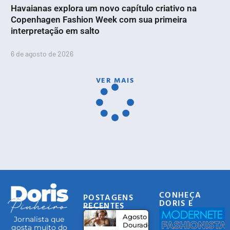
Havaianas explora um novo capítulo criativo na
Copenhagen Fashion Week com sua primeira
interpretação em salto
6 de agosto de 2026
VER MAIS
CONHEÇA
POSTAGENS
DORIS E
RECENTES
EQUIPE
Agosto
Jornalista que
Dourado:
gosta muito do