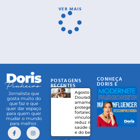
VER MAIS
CONHEÇA
POSTAGENS
DORIS E
RECENTES
EQUIPE
Agosto
Jornalista que
Dourado:
gosta muito do
amamentação
que faz e que
protege,
quer dar espaço
fortalece
para quem quer
vínculos e
mudar o mundo
reduz riscos à
para melhor.
saúde da mãe
e do bebê