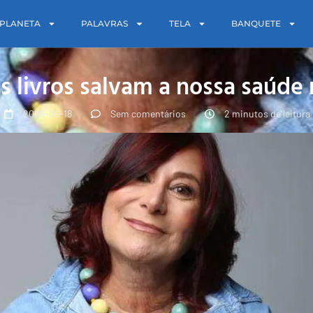
PLANETA
PALAVRAS
TELA
BANQUETE
 livros salvam a nossa saúde
2026-06-18
Sem comentários
2 minutos de leitura