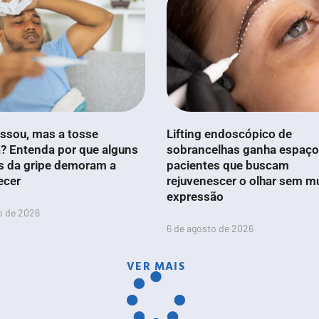
ssou, mas a tosse
Lifting endoscópico de
? Entenda por que alguns
sobrancelhas ganha espaço
s da gripe demoram a
pacientes que buscam
ecer
rejuvenescer o olhar sem m
expressão
o de 2026
6 de agosto de 2026
VER MAIS