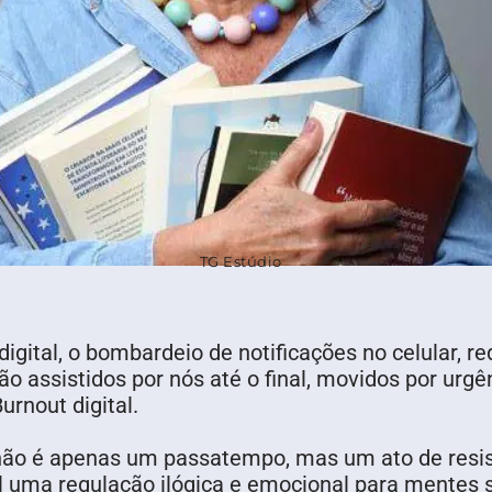
TG Estúdio
gital, o bombardeio de notificações no celular, r
 assistidos por nós até o final, movidos por urgê
rnout digital.
er não é apenas um passatempo, mas um ato de resist
al uma regulação ilógica e emocional para mentes 