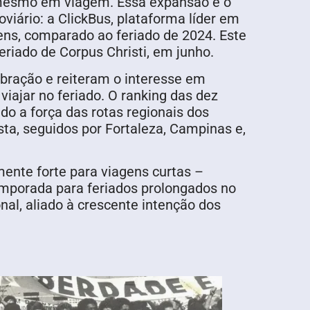
é mesmo em viagem. Essa expansão e o
viário: a ClickBus, plataforma líder em
ens, comparado ao feriado de 2024. Este
eriado de Corpus Christi, em junho.
bração e reiteram o interesse em
viajar no feriado. O ranking das dez
ndo a força das rotas regionais dos
ista, seguidos por Fortaleza, Campinas e,
mente forte para viagens curtas –
emporada para feriados prolongados no
onal, aliado à crescente intenção dos