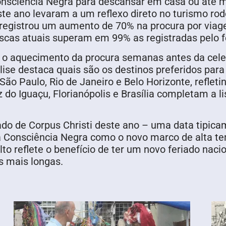
a Consciência Negra para descansar em casa ou at
te ano levaram a um reflexo direto no turismo rodo
 registrou um aumento de 70% na procura por viag
uscas atuais superam em 99% as registradas pelo f
 o aquecimento da procura semanas antes da cele
lise destaca quais são os destinos preferidos para 
São Paulo, Rio de Janeiro e Belo Horizonte, refleti
oz do Iguaçu, Florianópolis e Brasília completam a l
ado de Corpus Christi deste ano – uma data tipica
da Consciência Negra como o novo marco de alta t
alto reflete o benefício de ter um novo feriado naci
ns mais longas.