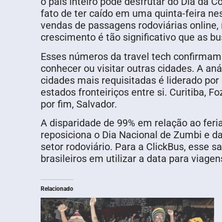
o país inteiro pode desfrutar do Dia d
fato de ter caído em uma quinta-feira nes
vendas de passagens rodoviárias online,
crescimento é tão significativo que as b
Esses números da travel tech confirmam
conhecer ou visitar outras cidades. A aná
cidades mais requisitadas é liderado por 
estados fronteiriços entre si. Curitiba, F
por fim, Salvador.
A disparidade de 99% em relação ao feri
reposiciona o Dia Nacional de Zumbi e 
setor rodoviário. Para a ClickBus, esse s
brasileiros em utilizar a data para viage
Relacionado