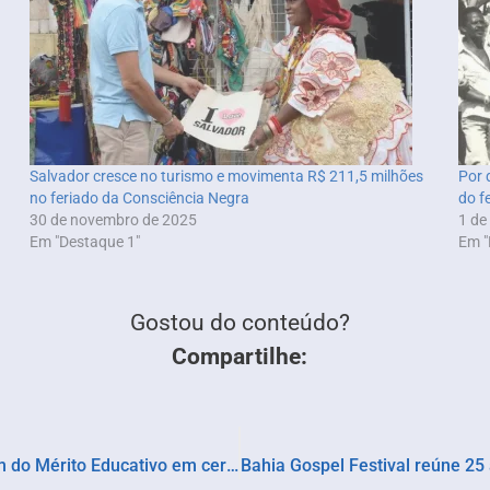
Salvador cresce no turismo e movimenta R$ 211,5 milhões
Por 
no feriado da Consciência Negra
do f
30 de novembro de 2025
1 de
Em "Destaque 1"
Em "
Gostou do conteúdo?
Compartilhe:
“Ruth Rocha e Pedro Bandeira recebem Ordem do Mérito Educativo em cerimônia com Lula”