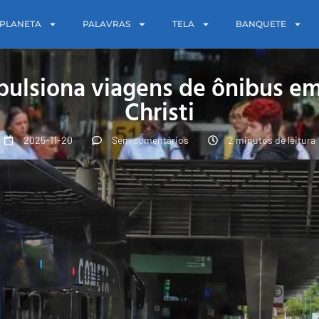
PLANETA
PALAVRAS
TELA
BANQUETE
pulsiona viagens de ônibus e
Christi
2025-11-20
Sem comentários
2 minutos de leitura