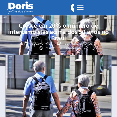
Cresce em 20% o número de
intercambistas acima dos 50 anos no
Brasil
2025-04-18
Sem comentários
2 minutos de leitura