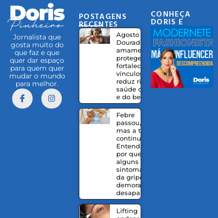
CONHEÇA
POSTAGENS
DORIS E
RECENTES
EQUIPE
Agosto
Jornalista que
Dourado:
gosta muito do
amamentação
que faz e que
protege,
quer dar espaço
fortalece
para quem quer
vínculos e
mudar o mundo
reduz riscos à
para melhor.
saúde da mãe
e do bebê
Febre
passou,
mas a tosse
continua?
Entenda
por que
alguns
sintomas
da gripe
demoram a
desaparecer
Lifting