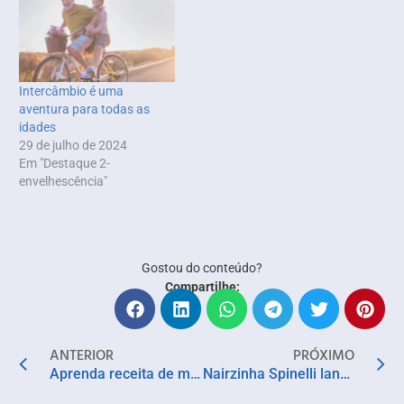
Intercâmbio é uma
aventura para todas as
idades
29 de julho de 2024
Em "Destaque 2-
envelhescência"
Gostou do conteúdo?
Compartilhe:
ANTERIOR
PRÓXIMO
Aprenda receita de moqueca vegana prática e saborosa para surpreender na Sexta-feira Santa
Nairzinha Spinelli lança livro infantil “Viajando e Conhecendo os Indígenas”