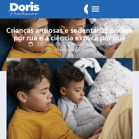
Crianças ansiosas e sedentárias pedem
por rua e a ciência explica por quê
2026-05-09
Sem comentários
4 minutos de leitura