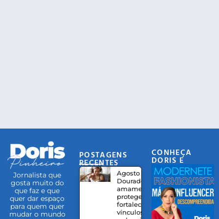
CONHEÇA
POSTAGENS
DORIS E
RECENTES
EQUIPE
Agosto
Jornalista que
Dourado:
gosta muito do
amamentação
que faz e que
protege,
quer dar espaço
fortalece
para quem quer
vínculos e
mudar o mundo