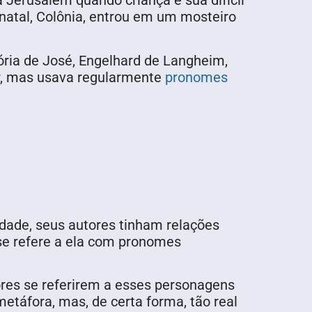
a Jerusalém quando criança e sua difícil
 natal, Colônia, entrou em um mosteiro
tória de José, Engelhard de Langheim,
r, mas usava regularmente
pronomes
dade, seus autores tinham relações
se refere a ela com pronomes
res se referirem a esses personagens
táfora, mas, de certa forma, tão real