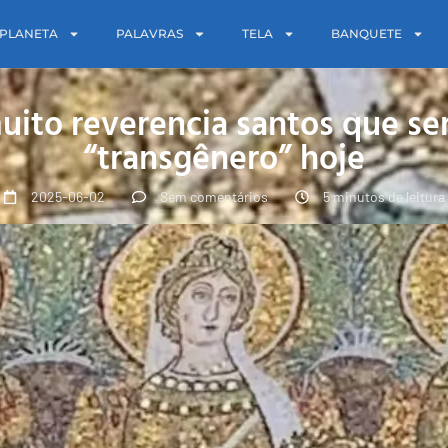
PLANETA
PALAVRAS
TELA
BANQUETE
muito reverencia santos que s
“transgênero” hoje
2025-06-02
Sem comentários
5 minutos de leitura