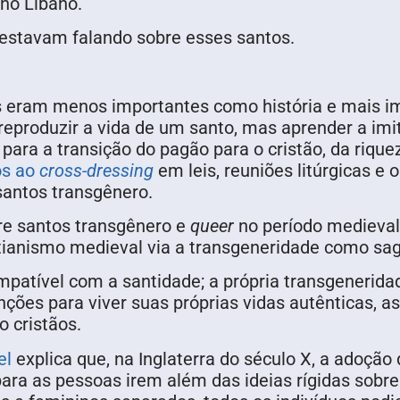
no Líbano.
 estavam falando sobre esses santos.
os eram menos importantes como história e mais 
reproduzir a vida de um santo, mas aprender a imita
ara a transição do pagão para o cristão, da riqu
ôs ao
cross-dressing
em leis, reuniões litúrgicas e o
santos transgênero.
e santos transgênero e
queer
no período medieva
ianismo medieval via a transgeneridade como sag
atível com a santidade; a própria transgeneridad
nções para viver suas próprias vidas autênticas, 
o cristãos.
el
explica que, na Inglaterra do século X, a adoção d
 para as pessoas irem além das ideias rígidas sob