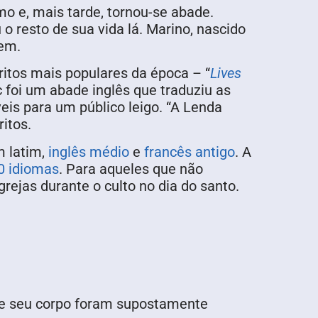
o e, mais tarde, tornou-se abade.
 resto de sua vida lá. Marino, nascido
mem.
itos mais populares da época – “
Lives
c foi um abade inglês que traduziu as
eis para um público leigo. “A Lenda
itos.
m latim,
inglês médio
e
francês antigo
. A
0 idiomas
. Para aqueles que não
grejas durante o culto no dia do santo.
 de seu corpo foram supostamente