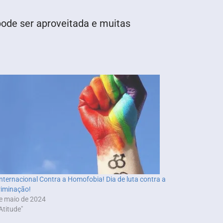
pode ser aproveitada e muitas
Internacional Contra a Homofobia! Dia de luta contra a
riminação!
e maio de 2024
Atitude"