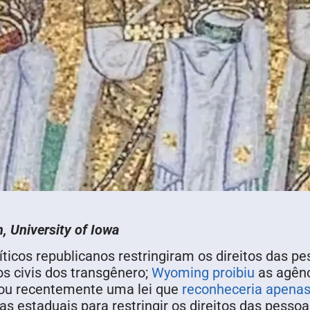
, University of Iowa
íticos republicanos restringiram os direitos das p
s civis dos transgênero;
Wyoming proibiu
as agênc
vou recentemente uma lei que
reconheceria apenas
s estaduais para restringir os direitos das pessoa