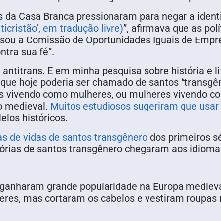
as da Casa Branca pressionaram para negar a ident
ticristão’, em tradução livre)
”, afirmava que as pol
usou a Comissão de Oportunidades Iguais de Empreg
ntra sua fé”.
 antitrans. E em minha pesquisa sobre história e l
o que hoje poderia ser chamado de santos “transgê
ns vivendo como mulheres, ou mulheres vivendo c
o medieval.
Muitos
estudiosos
sugeriram que usar
elos históricos.
s de vidas de santos transgênero
dos primeiros sé
stórias de santos transgênero chegaram aos idioma
s ganharam grande popularidade na Europa medieva
res, mas cortaram os cabelos e vestiram roupas