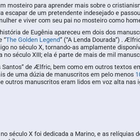
m mosteiro para aprender mais sobre o cristianism
a escapar de um pretendente indesejado e passou o
 mulher e viver com seu pai no mosteiro como ho
história de Eugênia apareceu em dois dos manuscr
e “
The Golden Legend
” (“A Lenda Dourada”) . Ælfri
ntigo no século X, tornando-as amplamente disponív
 no século XIII; ela é parte de mais de mil manuscr
 Santos” de Ælfric, bem como em outros textos e
mais de uma dúzia de manuscritos em pelo menos
1
 e outros manuscritos eram lidos em voz alta nas i
no século X foi dedicada a Marino, e as relíquias