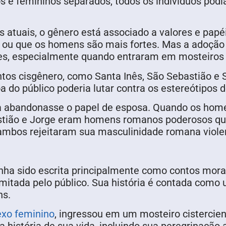
os e femininos separados, todos os indivíduos po
atuais, o gênero está associado a valores e papé
 ou que os homens são mais fortes. Mas a adoção 
es, especialmente quando entraram em mosteiros 
os cisgênero, como Santa Inês, São Sebastião e 
 do público poderia lutar contra os estereótipos
a abandonasse o papel de esposa. Quando os home
bastião e Jorge eram homens romanos poderosos q
 ambos rejeitaram sua masculinidade romana violen
ha sido escrita principalmente como contos morais
mitada pelo público. Sua história é contada como 
ns.
exo feminino
, ingressou em um mosteiro cisterci