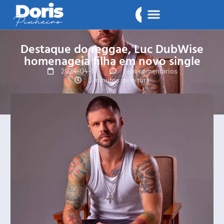
Destaque do reggae, Luc DubWise
homenageia filha em novo single
2024-04-11
Sem comentários
3 minutos de leitura