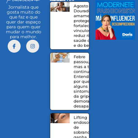
EQUIPE
Agosto
Jornalista que
Dourado:
gosta muito do
amamentação
que faz e que
protege,
quer dar espaço
fortalece
para quem quer
vínculos e
mudar o mundo
reduz riscos à
para melhor.
saúde da mãe
e do bebê
Febre
passou,
mas a tosse
continua?
Entenda
por que
alguns
sintomas
da gripe
demoram a
desaparecer
Lifting
endoscópico
de
sobrancelhas
ganha