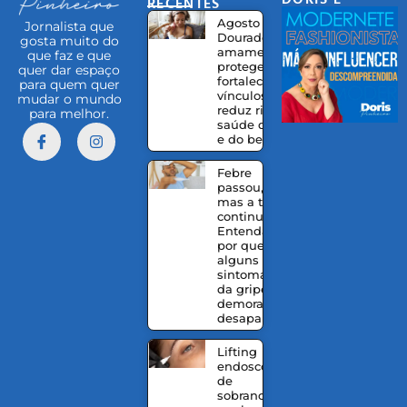
RECENTES
EQUIPE
Agosto
Jornalista que
Dourado:
gosta muito do
amamentação
que faz e que
protege,
quer dar espaço
fortalece
para quem quer
vínculos e
mudar o mundo
reduz riscos à
para melhor.
saúde da mãe
e do bebê
Febre
passou,
mas a tosse
continua?
Entenda
por que
alguns
sintomas
da gripe
demoram a
desaparecer
Lifting
endoscópico
de
sobrancelhas