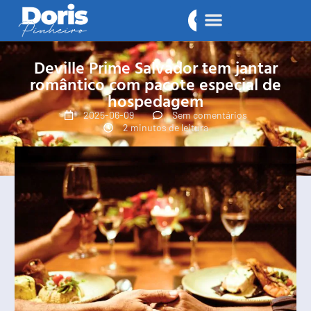
Deville Prime Salvador tem jantar
romântico com pacote especial de
hospedagem
2025-06-09
Sem comentários
2 minutos de leitura