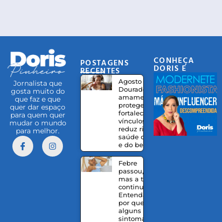
CONHEÇA
POSTAGENS
DORIS E
RECENTES
EQUIPE
Agosto
Jornalista que
Dourado:
gosta muito do
amamentação
que faz e que
protege,
quer dar espaço
fortalece
para quem quer
vínculos e
mudar o mundo
reduz riscos à
para melhor.
saúde da mãe
e do bebê
Febre
passou,
mas a tosse
continua?
Entenda
por que
alguns
sintomas