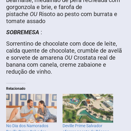
béarnaise, medalhão de pera recheada com
gorgonzola e brie, e farofa de
pistache
OU
Risoto ao pesto com burrata e
tomate assado
SOBREMESA
:
Sorrentino de chocolate com doce de leite,
calda quente de chocolate, crumble de avelã
e sorvete de amarena
OU
Crostata real de
banana com canela, creme zabaione e
redução de vinho.
Relacionado
No Dia dos Namorados
Deville Prime Salvador