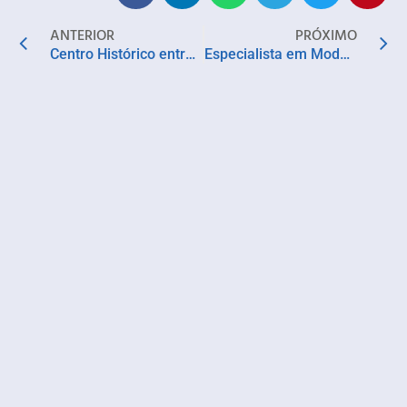
ANTERIOR
PRÓXIMO
Centro Histórico entra em clima junino com decoração, guirlandas, pãozinho de Santo Antônio e oficinas de arte
Especialista em Moda do Senac EAD antecipa os looks do outono/inverno