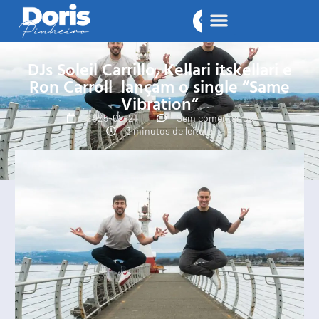
DJs Soleil Carrillo, Kellari itskellari e
Ron Carroll lançam o single “Same
Vibration”
2025-02-21
Sem comentários
3 minutos de leitura