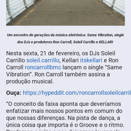
Um encontro de gerações da música eletrônica: Same Vibration, single
dos DJs e produtores Ron Carroll, Soleil Carrillo e KELLARI
Nesta sexta, 21 de fevereiro, os DJs Soleil
Carrillo
soleil.carrillo
, Kellari
itskellari
e Ron
Carroll
roncarrollbmc
lançam o single “Same
Vibration”. Ron Carroll também assina a
produção musical.
Ouça:
https://hypeddit.com/roncarrollsoleilcarri
“O conceito da faixa aponta que deveríamos
enfatizar mais nossos pontos em comum do
que nossas diferenças. Na pista de dança, a
única coisa que importa é o Groove e o ritmo.