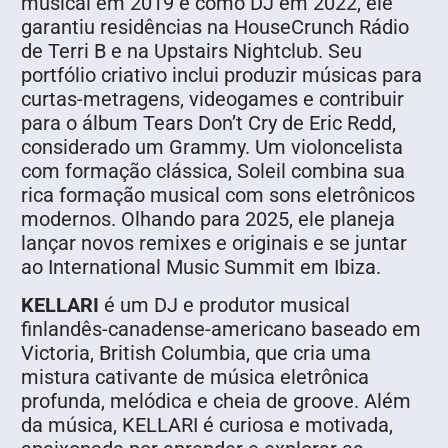
musical em 2019 e como DJ em 2022, ele
garantiu residências na HouseCrunch Rádio
de Terri B e na Upstairs Nightclub. Seu
portfólio criativo inclui produzir músicas para
curtas-metragens, videogames e contribuir
para o álbum Tears Don’t Cry de Eric Redd,
considerado um Grammy. Um violoncelista
com formação clássica, Soleil combina sua
rica formação musical com sons eletrônicos
modernos. Olhando para 2025, ele planeja
lançar novos remixes e originais e se juntar
ao International Music Summit em Ibiza.
KELLARI
é um DJ e produtor musical
finlandês-canadense-americano baseado em
Victoria, British Columbia, que cria uma
mistura cativante de música eletrônica
profunda, melódica e cheia de groove. Além
da música, KELLARI é curiosa e motivada,