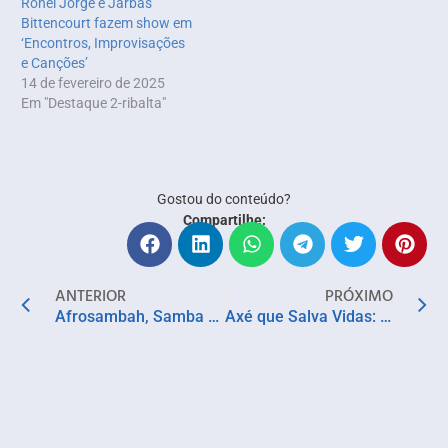
Ronei Jorge e Jarbas
Bittencourt fazem show em
‘Encontros, Improvisações
e Canções’
14 de fevereiro de 2025
Em "Destaque 2-ribalta"
Gostou do conteúdo?
Compartilhe:
ANTERIOR
PRÓXIMO
Afrosambah, Samba Xeque, Marquinhos Marques e Jhonny Paixão agitam o Mercado de Paripe neste sábado (22)
Axé que Salva Vidas: Fundação Hemoba lança ação para estimular doação de sangue no Carnaval