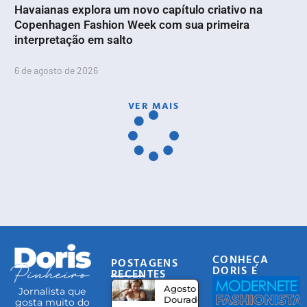
Havaianas explora um novo capítulo criativo na
Copenhagen Fashion Week com sua primeira
interpretação em salto
6 de agosto de 2026
VER MAIS
CONHEÇA
POSTAGENS
DORIS E
RECENTES
EQUIPE
Agosto
Jornalista que
Dourado:
gosta muito do