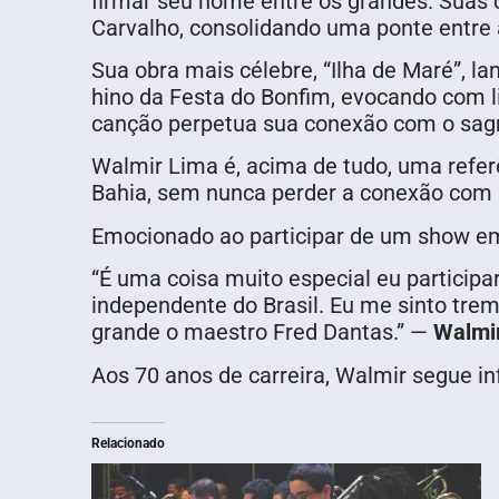
firmar seu nome entre os grandes. Suas
Carvalho, consolidando uma ponte entre a
Sua obra mais célebre, “Ilha de Maré”, l
hino da Festa do Bonfim, evocando com l
canção perpetua sua conexão com o sagr
Walmir Lima é, acima de tudo, uma refer
Bahia, sem nunca perder a conexão com a
Emocionado ao participar de um show e
“É uma coisa muito especial eu particip
independente do Brasil. Eu me sinto tre
grande o maestro Fred Dantas.” —
Walmi
Aos 70 anos de carreira, Walmir segue i
Relacionado