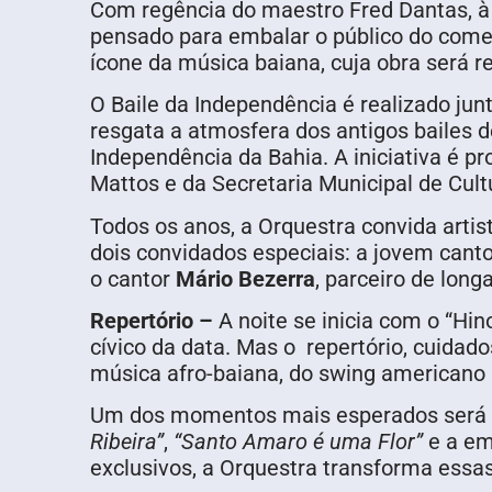
Com regência do maestro Fred Dantas, à f
pensado para embalar o público do come
ícone da música baiana, cuja obra será r
O Baile da Independência é realizado ju
resgata a atmosfera dos antigos bailes 
Independência da Bahia. A iniciativa é p
Mattos e da Secretaria Municipal de Cult
Todos os anos, a Orquestra convida arti
dois convidados especiais: a jovem cant
o cantor
Mário Bezerra
, parceiro de lon
Repertório –
A noite se inicia com o “Hin
cívico da data. Mas o repertório, cuidad
música afro-baiana, do swing americano a
Um dos momentos mais esperados será
Ribeira”
,
“Santo Amaro é uma Flor”
e a e
exclusivos, a Orquestra transforma essa