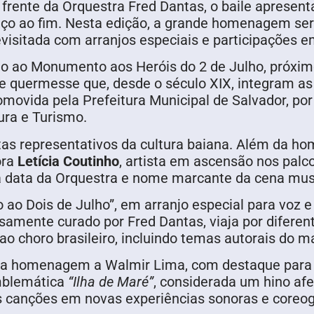
rente da Orquestra Fred Dantas, o baile apresenta 
ço ao fim. Nesta edição, a grande homenagem ser
evisitada com arranjos especiais e participações 
nto ao Monumento aos Heróis do 2 de Julho, próxim
de quermesse que, desde o século XIX, integram as
romovida pela Prefeitura Municipal de Salvador, p
ura e Turismo.
stas representativos da cultura baiana. Além da h
ora
Letícia Coutinho
, artista em ascensão nos palco
ga data da Orquestra e nome marcante da cena mus
o ao Dois de Julho”, em arranjo especial para voz e
osamente curado por Fred Dantas, viaja por difere
o choro brasileiro, incluindo temas autorais do m
 a homenagem a Walmir Lima, com destaque par
mblemática
“Ilha de Maré”
, considerada um hino af
s canções em novas experiências sonoras e coreog