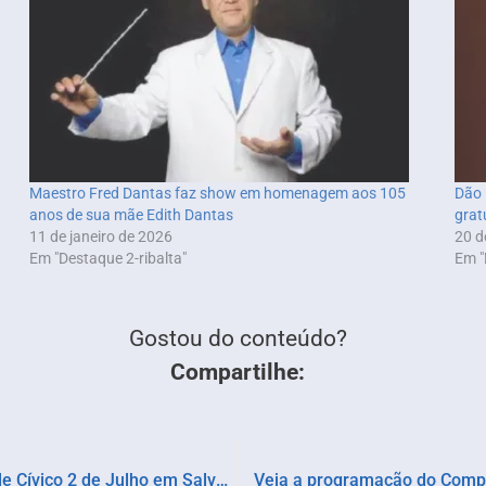
Maestro Fred Dantas faz show em homenagem aos 105
Dão 
anos de sua mãe Edith Dantas
grat
11 de janeiro de 2026
20 d
Em "Destaque 2-ribalta"
Em "
Gostou do conteúdo?
Compartilhe:
Funceb traz Bandas Filarmônicas para o Desfile Cívico 2 de Julho em Salvador
Veja a programação do Compl