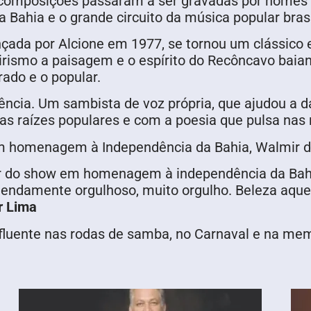
 composições passaram a ser gravadas por nomes c
 Bahia e o grande circuito da música popular brasi
ançada por Alcione em 1977, se tornou um clássico
irismo a paisagem e o espírito do Recôncavo baian
ado e o popular.
ência. Um sambista de voz própria, que ajudou a d
s raízes populares e com a poesia que pulsa nas r
m homenagem à Independência da Bahia, Walmir d
ar do show em homenagem à independência da Bahia.
mendamente orgulhoso, muito orgulho. Beleza aque
r Lima
nfluente nas rodas de samba, no Carnaval e na mem