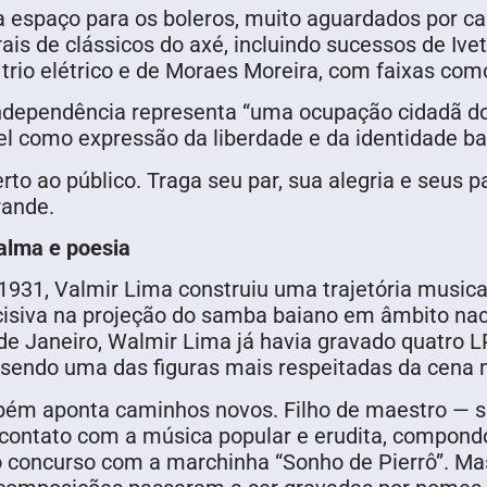
a espaço para os boleros, muito aguardados por c
is de clássicos do axé, incluindo sucessos de Ivet
 trio elétrico e de Moraes Moreira, com faixas co
Independência representa “uma ocupação cidadã d
el como expressão da liberdade e da identidade ba
rto ao público. Traga seu par, sua alegria e seus p
rande.
alma e poesia
931, Valmir Lima construiu uma trajetória musica
cisiva na projeção do samba baiano em âmbito nac
e Janeiro, Walmir Lima já havia gravado quatro LP
, sendo uma das figuras mais respeitadas da cena 
bém aponta caminhos novos. Filho de maestro — s
contato com a música popular e erudita, compondo
o concurso com a marchinha “Sonho de Pierrô”. Ma