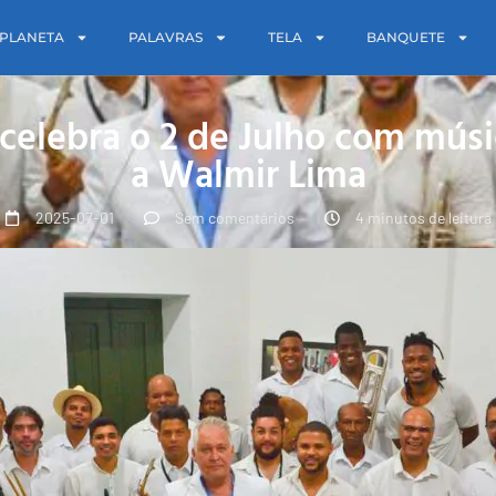
PLANETA
PALAVRAS
TELA
BANQUETE
 celebra o 2 de Julho com mú
a Walmir Lima
2025-07-01
Sem comentários
4 minutos de leitura