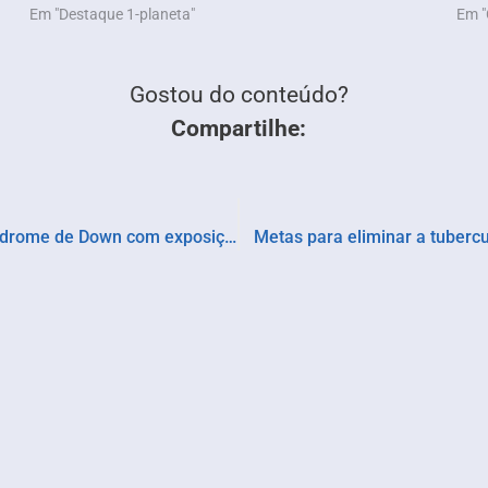
Em "Destaque 1-planeta"
Em "
Gostou do conteúdo?
Compartilhe:
Apae Salvador marca Dia Internacional da Síndrome de Down com exposições na CCR Metrô Bahia e no Shopping Itaigara
Metas para eliminar a tubercu