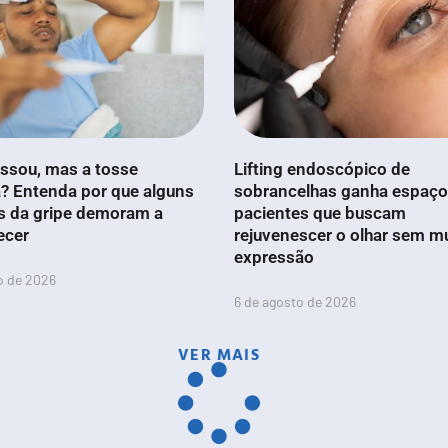
ssou, mas a tosse
Lifting endoscópico de
? Entenda por que alguns
sobrancelhas ganha espaço
s da gripe demoram a
pacientes que buscam
ecer
rejuvenescer o olhar sem m
expressão
o de 2026
6 de agosto de 2026
VER MAIS