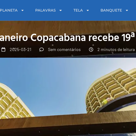
PLANETA
PALAVRAS
TELA
BANQUETE
Janeiro Copacabana recebe 19
2025-03-21
Sem comentários
2 minutos de leitura