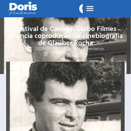
Festival de Cannes: Globo Filmes
anuncia coprodução da cinebiografia
de Glauber Rocha
2026-05-15
Sem comentários
2 minutos de leitura