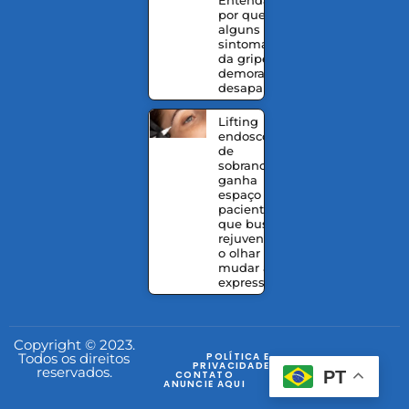
por que
alguns
sintomas
da gripe
demoram a
desaparecer
Lifting
endoscópico
de
sobrancelhas
ganha
espaço entre
pacientes
que buscam
rejuvenescer
o olhar sem
mudar a
expressão
Copyright © 2023.
Todos os direitos
POLÍTICA E
PRIVACIDADE
reservados.
PT
CONTATO
ANUNCIE AQUI