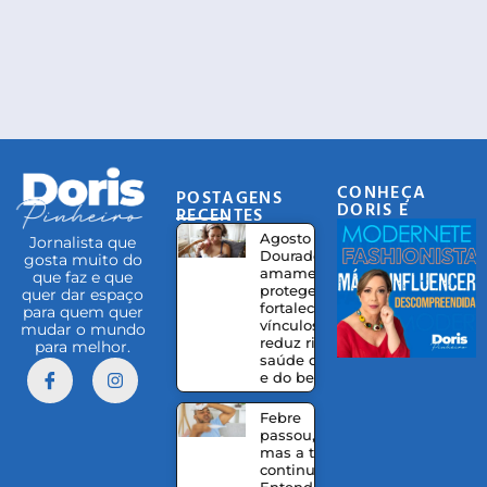
CONHEÇA
POSTAGENS
DORIS E
RECENTES
EQUIPE
Agosto
Jornalista que
Dourado:
gosta muito do
amamentação
que faz e que
protege,
quer dar espaço
fortalece
para quem quer
vínculos e
mudar o mundo
reduz riscos à
para melhor.
saúde da mãe
e do bebê
Febre
passou,
mas a tosse
continua?
Entenda