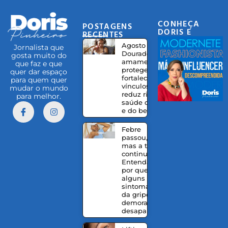
CONHEÇA
POSTAGENS
DORIS E
RECENTES
EQUIPE
Agosto
Jornalista que
Dourado:
gosta muito do
amamentação
que faz e que
protege,
quer dar espaço
fortalece
para quem quer
vínculos e
mudar o mundo
reduz riscos à
para melhor.
saúde da mãe
e do bebê
Febre
passou,
mas a tosse
continua?
Entenda
por que
alguns
sintomas
da gripe
demoram a
desaparecer