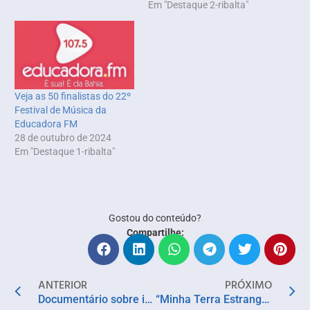
Em "Destaque 2-ribalta"
Veja as 50 finalistas do 22º
Festival de Música da
Educadora FM
28 de outubro de 2024
Em "Destaque 1-ribalta"
Gostou do conteúdo?
Compartilhe:
ANTERIOR
PRÓXIMO
Documentário sobre infâncias indígenas estreia na Itaú Cultural Play acompanhado de material pedagógico
“Minha Terra Estrangeira” é selecionado para o IDFA, principal festival de documentários do mundo