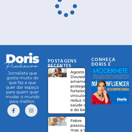
CONHEÇA
POSTAGENS
DORIS E
RECENTES
EQUIPE
Agosto
Jornalista que
Dourado:
gosta muito do
amamentação
que faz e que
protege,
quer dar espaço
fortalece
para quem quer
vínculos e
mudar o mundo
reduz riscos à
para melhor.
saúde da mãe
e do bebê
Febre
passou,
mas a tosse