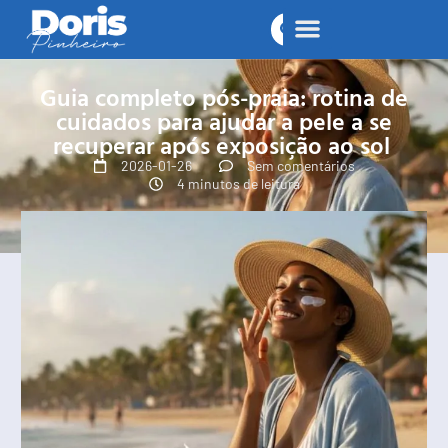
Guia completo pós-praia: rotina de
cuidados para ajudar a pele a se
recuperar após exposição ao sol
2026-01-26
Sem comentários
4 minutos de leitura