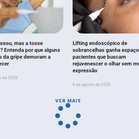
ssou, mas a tosse
Lifting endoscópico de
? Entenda por que alguns
sobrancelhas ganha espaço
s da gripe demoram a
pacientes que buscam
ecer
rejuvenescer o olhar sem m
expressão
o de 2026
6 de agosto de 2026
VER MAIS