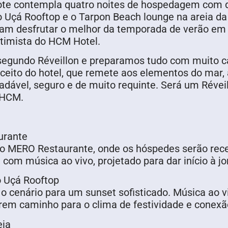
cote contempla quatro noites de hospedagem com d
 o Uçá Rooftop e o Tarpon Beach lounge na areia d
am desfrutar o melhor da temporada de verão em 
timista do HCM Hotel.
egundo Réveillon e preparamos tudo com muito ca
eito do hotel, que remete aos elementos do mar,
adável, seguro e de muito requinte. Será um Révei
 HCM.
urante
no MERO Restaurante, onde os hóspedes serão rece
 com música ao vivo, projetado para dar início à j
 Uçá Rooftop
á o cenário para um sunset sofisticado. Música ao 
em caminho para o clima de festividade e conexã
eia