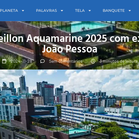
PLANETA
PALAVRAS
TELA
BANQUETE
eillon Aquamarine 2025 com ex
João Pessoa
2024-11-28
Sem comentários
3 minutos de leitura