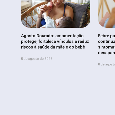
Agosto Dourado: amamentação
Febre pa
protege, fortalece vínculos e reduz
continua
riscos à saúde da mãe e do bebê
sintoma
desapar
6 de agosto de 2026
6 de agost