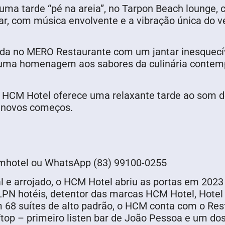
uma tarde “pé na areia”, no Tarpon Beach lounge, c
mar, com música envolvente e a vibração única do 
rada no MERO Restaurante com um jantar inesquec
á uma homenagem aos sabores da culinária contem
 o HCM Hotel oferece uma relaxante tarde ao som d
s novos começos.
mhotel ou WhatsApp (83) 99100-0255
l e arrojado, o HCM Hotel abriu as portas em 2023
o LPN hotéis, detentor das marcas HCM Hotel, Hot
 68 suítes de alto padrão, o HCM conta com o Res
op – primeiro listen bar de João Pessoa e um dos 