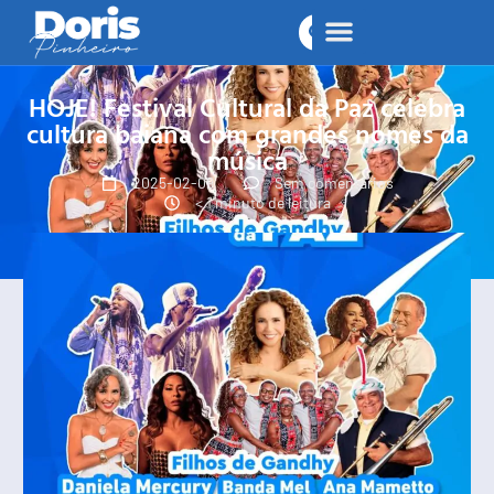
HOJE! Festival Cultural da Paz celebra
cultura baiana com grandes nomes da
música
2025-02-09
Sem comentários
< 1 minuto de leitura