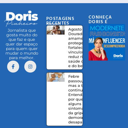
CONHEÇA
POSTAGENS
DORIS E
RECENTES
EQUIPE
Agosto
Jornalista que
Dourado:
gosta muito do
amamentação
que faz e que
protege,
quer dar espaço
fortalece
para quem quer
vínculos e
mudar o mundo
reduz riscos à
para melhor.
saúde da mãe
e do bebê
Febre
passou,
mas a tosse
continua?
Entenda
por que
alguns
sintomas
da gripe
demoram a
desaparecer