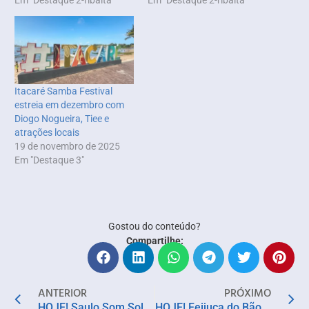
Em "Destaque 2-ribalta"
Em "Destaque 2-ribalta"
Itacaré Samba Festival
estreia em dezembro com
Diogo Nogueira, Tiee e
atrações locais
19 de novembro de 2025
Em "Destaque 3"
Gostou do conteúdo?
Compartilhe:
ANTERIOR
PRÓXIMO
HOJE! Saulo Som Sol retorna ao Porto de Salvador para edição especial no verão de 2025
HOJE! Feijuca do Bão 2025 reúne a boa música de Filipe Escandurras e Pagodart à gastronomia