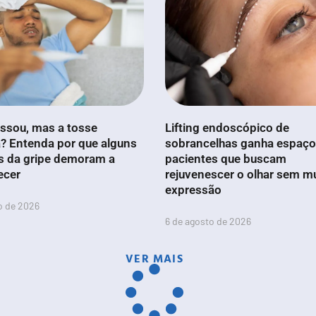
ssou, mas a tosse
Lifting endoscópico de
? Entenda por que alguns
sobrancelhas ganha espaço
s da gripe demoram a
pacientes que buscam
ecer
rejuvenescer o olhar sem m
expressão
o de 2026
6 de agosto de 2026
VER MAIS