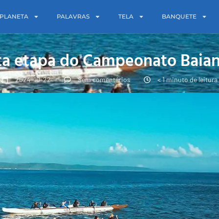
PLANETA
PALAVRAS
TELA
BANQUETE
rta etapa do Campeonato Baian
2024-10-22
Sem comentários
< 1 minuto de leitura