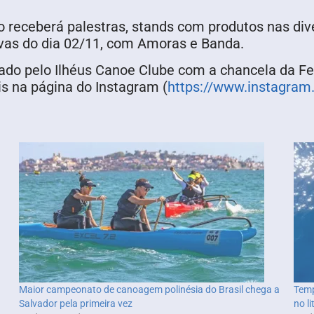
 receberá palestras, stands com produtos nas di
vas do dia 02/11, com Amoras e Banda.
ado pelo Ilhéus Canoe Clube com a chancela da Fe
s na página do Instagram (
https://www.instagram
Maior campeonato de canoagem polinésia do Brasil chega a
Temp
Salvador pela primeira vez
no li