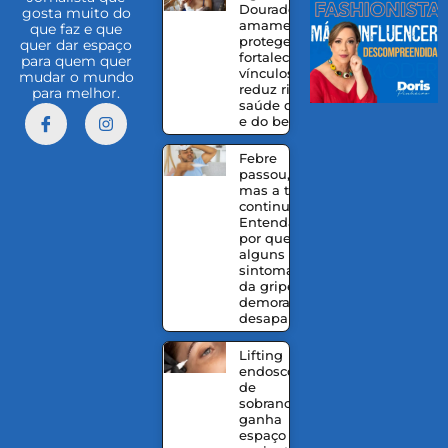
Dourado:
gosta muito do
amamentação
que faz e que
protege,
quer dar espaço
fortalece
para quem quer
vínculos e
mudar o mundo
reduz riscos à
para melhor.
saúde da mãe
e do bebê
Febre
passou,
mas a tosse
continua?
Entenda
por que
alguns
sintomas
da gripe
demoram a
desaparecer
Lifting
endoscópico
de
sobrancelhas
ganha
espaço entre