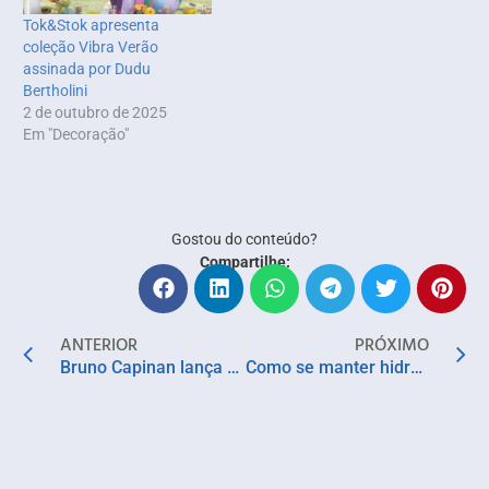
Tok&Stok apresenta
coleção Vibra Verão
assinada por Dudu
Bertholini
2 de outubro de 2025
Em "Decoração"
Gostou do conteúdo?
Compartilhe:
ANTERIOR
PRÓXIMO
Bruno Capinan lança segundo single -“Me Leva” e homenageia Salvador
Como se manter hidratado mesmo não gostando de tomar água