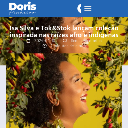
Isa Silva e Tok&Stok lançam coleção
inspirada nas raízes afro e indígenas
2024-04-10
Sem comentários
2 minutos de leitura