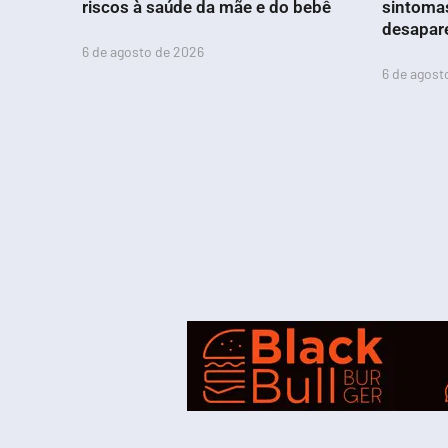
riscos à saúde da mãe e do bebê
sintoma
desapar
6 de agosto de 2026
6 de agost