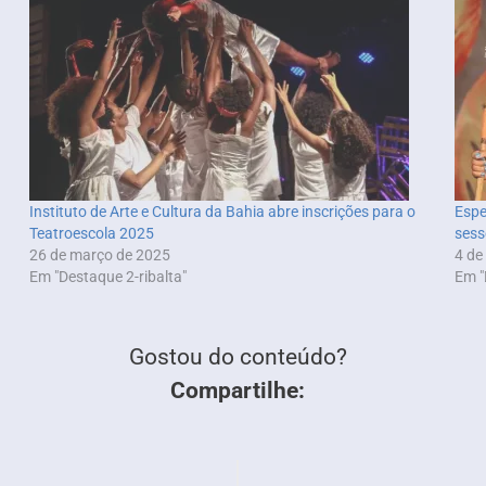
Instituto de Arte e Cultura da Bahia abre inscrições para o
Espe
Teatroescola 2025
sess
26 de março de 2025
4 de
Em "Destaque 2-ribalta"
Em "
Gostou do conteúdo?
Compartilhe: