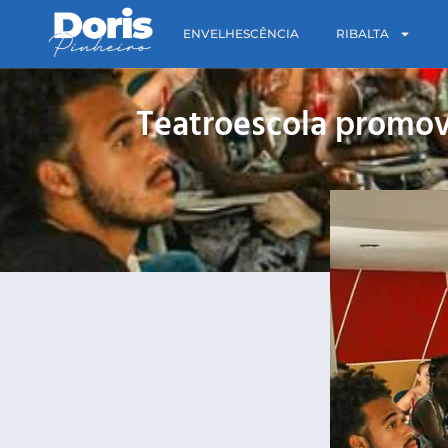
ENVELHESCÊNCIA
RIBALTA
Teatroescola promov