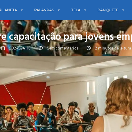
PLANETA
PALAVRAS
TELA
BANQUETE
e capacitação para jovens e
2024-04-10
Sem comentários
2 minutos de leitura