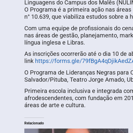
Linguagens do Campus dos Malês (NULIME)
O Programa é a primeira ação nas áreas d
n° 10.639, que viabiliza estudos sobre a h
Com uma equipe de profissionais do cenár
nas áreas de gestão, planejamento, mark
língua inglesa e Libras.
As inscrições ocorrerão até o dia 10 de ab
link
https://forms.gle/79fBgA4qDjikAedZ
O Programa de Lideranças Negras para C
Salvador/Pituba, Teatro Jorge Amado, U
Primeira escola inclusiva e integrada co
afrodescendentes, com fundação em 2017,
áreas de arte e cultura.
Relacionado