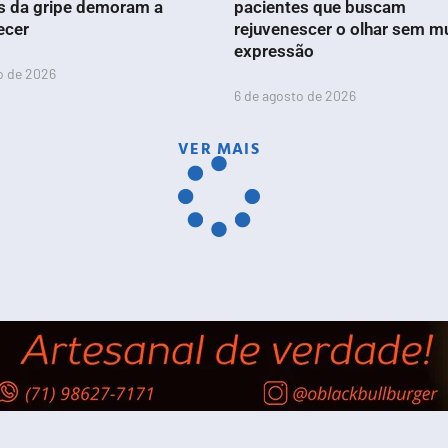
s da gripe demoram a
pacientes que buscam
ecer
rejuvenescer o olhar sem m
expressão
o de 2026
6 de agosto de 2026
VER MAIS