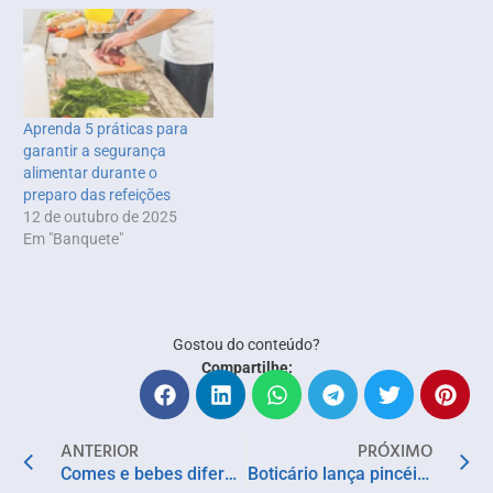
Aprenda 5 práticas para
garantir a segurança
alimentar durante o
preparo das refeições
12 de outubro de 2025
Em "Banquete"
Gostou do conteúdo?
Compartilhe:
ANTERIOR
PRÓXIMO
Comes e bebes diferenciados feitos com a fruta atraem público cada vez maior à Festa da Uva
Boticário lança pincéis acessíveis para pessoas com deficiência visual