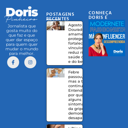
CONHEÇA
POSTAGENS
DORIS E
RECENTES
EQUIPE
Agosto
Jornalista que
Dourado:
gosta muito do
amamentação
que faz e que
protege,
quer dar espaço
fortalece
para quem quer
vínculos e
mudar o mundo
reduz riscos à
para melhor.
saúde da mãe
e do bebê
Febre
passou,
mas a tosse
continua?
Entenda
por que
alguns
sintomas
da gripe
demoram a
desaparecer