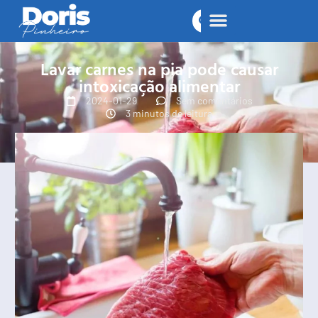
Lavar carnes na pia pode causar
intoxicação alimentar
2024-01-29
Sem comentários
3 minutos de leitura