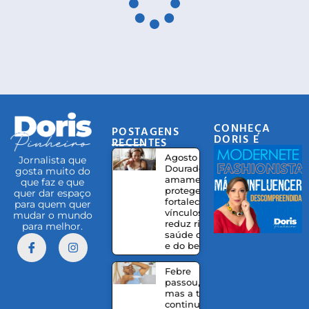
CONHEÇA
POSTAGENS
DORIS E
RECENTES
EQUIPE
Agosto
Jornalista que
Dourado:
gosta muito do
amamentação
que faz e que
protege,
quer dar espaço
fortalece
para quem quer
vínculos e
mudar o mundo
reduz riscos à
para melhor.
saúde da mãe
e do bebê
Febre
passou,
mas a tosse
continua?