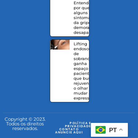
Entenda
por que
alguns
sintomas
da gripe
demoram a
desaparecer
Lifting
endoscópico
de
sobrancelhas
ganha
espaço entre
pacientes
que buscam
rejuvenescer
o olhar sem
mudar a
expressão
Copyright © 2023.
Todos os direitos
POLÍTICA E
PRIVACIDADE
reservados.
PT
CONTATO
ANUNCIE AQUI