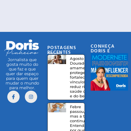
CONHEÇA
POSTAGENS
DORIS E
RECENTES
EQUIPE
Agosto
Jornalista que
Dourado:
gosta muito do
amamentação
que faz e que
protege,
quer dar espaço
fortalece
para quem quer
vínculos e
mudar o mundo
reduz riscos à
para melhor.
saúde da mãe
e do bebê
Febre
passou,
mas a tosse
continua?
Entenda
por que