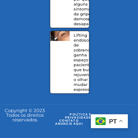
alguns
sintomas
da gripe
demoram a
desaparecer
Lifting
endoscópico
de
sobrancelhas
ganha
espaço entre
pacientes
que buscam
rejuvenescer
o olhar sem
mudar a
expressão
Copyright © 2023.
Todos os direitos
POLÍTICA E
PRIVACIDADE
reservados.
PT
CONTATO
ANUNCIE AQUI